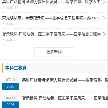
集思广益精研课 聚力提质促发展 ——医学信息、医学人工
党日活动
2026-07-13
智能教研室联合开展集体备课教研会
荣光续华章，青春踏云涛——医学信息工程学院举办2026
2026-06-30
年优秀毕业生报告会
智承铁涛·码动岐黄，医工学子展风采 ——医学信息工程学
2026-06-23
院成功举办2026年计算机程序设计竞赛
更多新闻
本科生教育
07-13
集思广益精研课 聚力提质促发展 ——医学信息、
2026
06-23
智承铁涛·码动岐黄，医工学子展风采 ——医学信息
2026