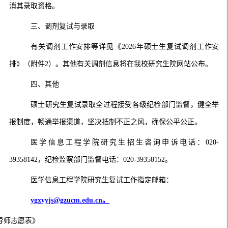
消其录取资格。
三
、调剂复试与录取
有关
调剂工作安排
等详见《2026年硕士生复试调剂工作安
排》（附件2）。其他有关调剂信息将在我校研究生院网站公布。
四
、其他
硕士研究生复试录取全过程接受各级纪检部门监督，健全举
报制度，畅通举报渠道，坚决抵制不正之风，确保公平公正。
医学信息工程学院研究生招生咨询申诉电话
：020-
39358142
，纪检监察部门监督电话：
020-39358152
。
医学信息工程学院研究生复试工作指定邮箱：
ygxyyjs@gzucm.edu.cn。
向导师志愿表》