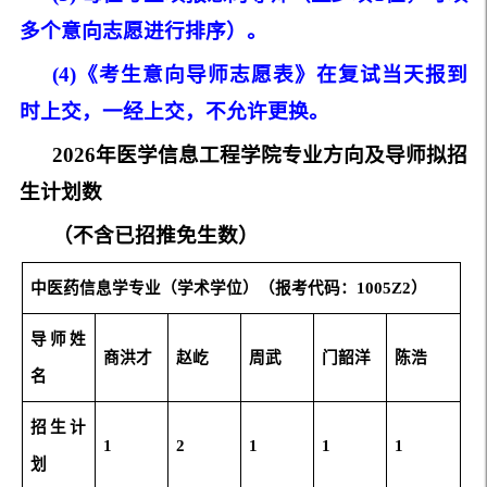
多个
意向
志愿进行
排序
）。
(4)《考生意向导师志愿表》在复试当天报到
时上交，一经上交，不允许更换。
2026年医学
信息工程学院
专业方向及导师拟招
生计划数
（不含已招推免生数）
中医药信息
学
专业（学术学位）（报考代码：100
5Z2
）
导师
姓
商洪才
赵屹
周武
门韶洋
陈浩
名
招生
计
1
2
1
1
1
划