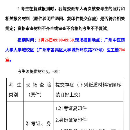
2.
考生在复试报到时，我院委派专人再次核查考生的照片和
相关报名材料（原件验明后退回、复印件提交存底）是否符合相关
规定；资格审查材料不齐全或审查不合格的考生不予复试
。
报到时间：
3月26日
09
:
0
0-
09
:
50
,
现场报到地点：广州中医药
大学大学城校区（广州市番禺区大学城外环东路2
32
号）医工楼
7
0
4
室
。
考生须提供材料见下表：
考生
现场查验
提交存底（下列纸质材料按顺序
类别
（原件）
装订好上交）
1.准考证复印件
2.身份证复印件
准考证、身