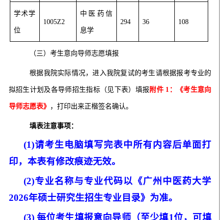
学术学
中医药信
1005Z2
294
36
108
位
息学
（三）考生意向
导师志愿填报
根据我院实际情况，进入我院复试的考生请根据报考专业的
拟招生计划及各导师招生指标（见下表）填报
附件 1：《考生意向
导师志愿表》
，打印出来正楷签名确认。
填表注意事项：
(1)请考生电脑填写完表中所有内容后单面打
印，本表有修改痕迹无效。
(2)专业名称与专业代码以《广州中医药大学
2026年硕士研究生招生专业目录》为准。
(3) 每位考生填报意向导师（至少
填
1位
，可
填